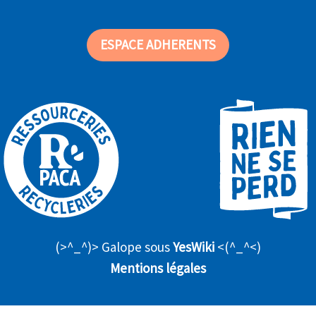
ESPACE ADHERENTS
(>^_^)> Galope sous
YesWiki
<(^_^<)
Mentions légales