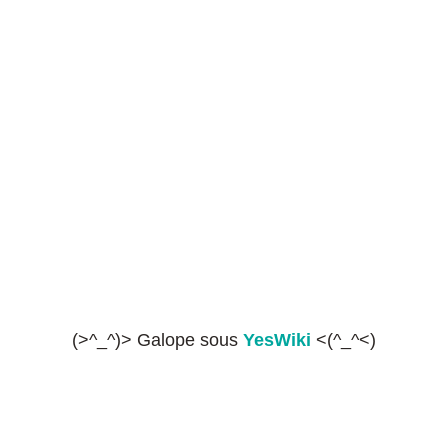
(>^_^)> Galope sous
YesWiki
<(^_^<)