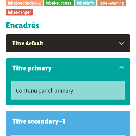
label-secondary-2
label-success
label-info
label-warning
label-danger
Encadrés
Titre default
Titre primary
Contenu panel-primary
Titre secondary-1