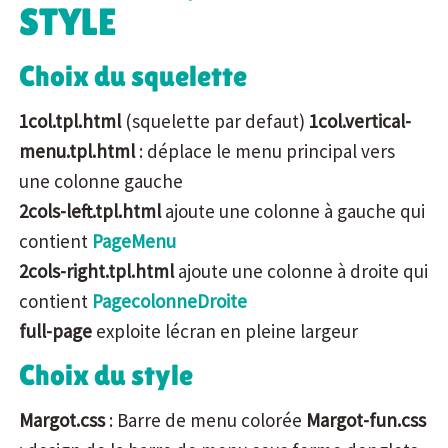
STYLE
Choix du squelette
1col.tpl.html
(squelette par defaut)
1col.vertical-
menu.tpl.html
: déplace le menu principal vers
une colonne gauche
2cols-left.tpl.html
ajoute une colonne à gauche qui
contient
PageMenu
2cols-right.tpl.html
ajoute une colonne à droite qui
contient
PagecolonneDroite
full-page
exploite lécran en pleine largeur
Choix du style
Margot.css
: Barre de menu colorée
Margot-fun.css