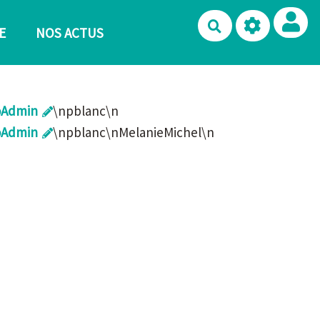
Rechercher
E
NOS ACTUS
oAdmin
\npblanc\n
oAdmin
\npblanc\nMelanieMichel\n