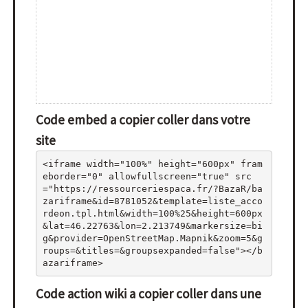
Code embed a copier coller dans votre
site
<iframe width="100%" height="600px" fram
eborder="0" allowfullscreen="true" src
="https://ressourceriespaca.fr/?BazaR/ba
zariframe&id=8781052&template=liste_acco
rdeon.tpl.html&width=100%25&height=600px
&lat=46.22763&lon=2.213749&markersize=bi
g&provider=OpenStreetMap.Mapnik&zoom=5&g
roups=&titles=&groupsexpanded=false"></b
azariframe>
Code action wiki a copier coller dans une