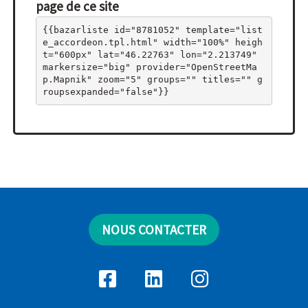
page de ce site
{{bazarliste id="8781052" template="list
e_accordeon.tpl.html" width="100%" heigh
t="600px" lat="46.22763" lon="2.213749" 
markersize="big" provider="OpenStreetMa
p.Mapnik" zoom="5" groups="" titles="" g
roupsexpanded="false"}}
NOUS CONTACTER