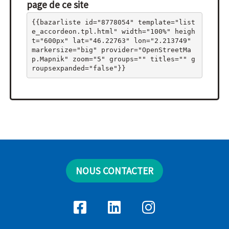
page de ce site
{{bazarliste id="8778054" template="list
e_accordeon.tpl.html" width="100%" heigh
t="600px" lat="46.22763" lon="2.213749" 
markersize="big" provider="OpenStreetMa
p.Mapnik" zoom="5" groups="" titles="" g
roupsexpanded="false"}}
NOUS CONTACTER