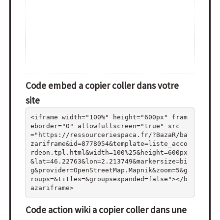
Code embed a copier coller dans votre
site
<iframe width="100%" height="600px" fram
eborder="0" allowfullscreen="true" src
="https://ressourceriespaca.fr/?BazaR/ba
zariframe&id=8778054&template=liste_acco
rdeon.tpl.html&width=100%25&height=600px
&lat=46.22763&lon=2.213749&markersize=bi
g&provider=OpenStreetMap.Mapnik&zoom=5&g
roups=&titles=&groupsexpanded=false"></b
azariframe>
Code action wiki a copier coller dans une