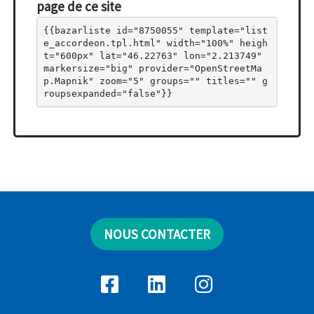
page de ce site
{{bazarliste id="8750055" template="list
e_accordeon.tpl.html" width="100%" heigh
t="600px" lat="46.22763" lon="2.213749" 
markersize="big" provider="OpenStreetMa
p.Mapnik" zoom="5" groups="" titles="" g
roupsexpanded="false"}}
NOUS CONTACTER