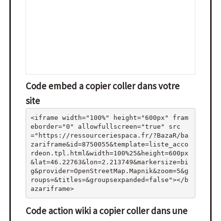
Code embed a copier coller dans votre
site
<iframe width="100%" height="600px" fram
eborder="0" allowfullscreen="true" src
="https://ressourceriespaca.fr/?BazaR/ba
zariframe&id=8750055&template=liste_acco
rdeon.tpl.html&width=100%25&height=600px
&lat=46.22763&lon=2.213749&markersize=bi
g&provider=OpenStreetMap.Mapnik&zoom=5&g
roups=&titles=&groupsexpanded=false"></b
azariframe>
Code action wiki a copier coller dans une