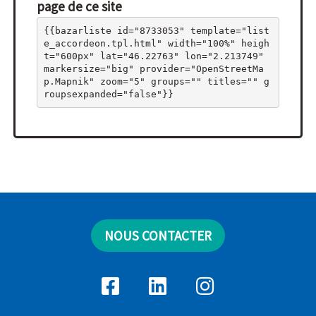
page de ce site
{{bazarliste id="8733053" template="list
e_accordeon.tpl.html" width="100%" heigh
t="600px" lat="46.22763" lon="2.213749" 
markersize="big" provider="OpenStreetMa
p.Mapnik" zoom="5" groups="" titles="" g
roupsexpanded="false"}}
NOUS CONTACTER