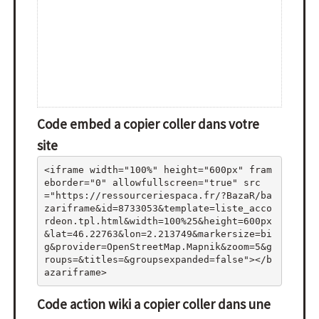
Code embed a copier coller dans votre
site
<iframe width="100%" height="600px" fram
eborder="0" allowfullscreen="true" src
="https://ressourceriespaca.fr/?BazaR/ba
zariframe&id=8733053&template=liste_acco
rdeon.tpl.html&width=100%25&height=600px
&lat=46.22763&lon=2.213749&markersize=bi
g&provider=OpenStreetMap.Mapnik&zoom=5&g
roups=&titles=&groupsexpanded=false"></b
azariframe>
Code action wiki a copier coller dans une