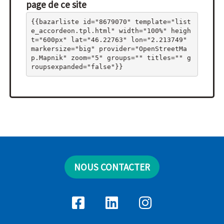
page de ce site
{{bazarliste id="8679070" template="list
e_accordeon.tpl.html" width="100%" heigh
t="600px" lat="46.22763" lon="2.213749" 
markersize="big" provider="OpenStreetMa
p.Mapnik" zoom="5" groups="" titles="" g
roupsexpanded="false"}}
NOUS CONTACTER