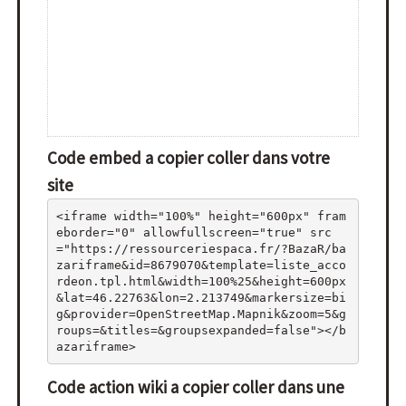
Code embed a copier coller dans votre
site
<iframe width="100%" height="600px" fram
eborder="0" allowfullscreen="true" src
="https://ressourceriespaca.fr/?BazaR/ba
zariframe&id=8679070&template=liste_acco
rdeon.tpl.html&width=100%25&height=600px
&lat=46.22763&lon=2.213749&markersize=bi
g&provider=OpenStreetMap.Mapnik&zoom=5&g
roups=&titles=&groupsexpanded=false"></b
azariframe>
Code action wiki a copier coller dans une