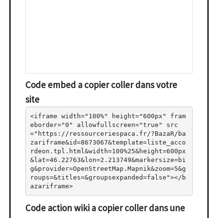
Code embed a copier coller dans votre
site
<iframe width="100%" height="600px" fram
eborder="0" allowfullscreen="true" src
="https://ressourceriespaca.fr/?BazaR/ba
zariframe&id=8673067&template=liste_acco
rdeon.tpl.html&width=100%25&height=600px
&lat=46.22763&lon=2.213749&markersize=bi
g&provider=OpenStreetMap.Mapnik&zoom=5&g
roups=&titles=&groupsexpanded=false"></b
azariframe>
Code action wiki a copier coller dans une