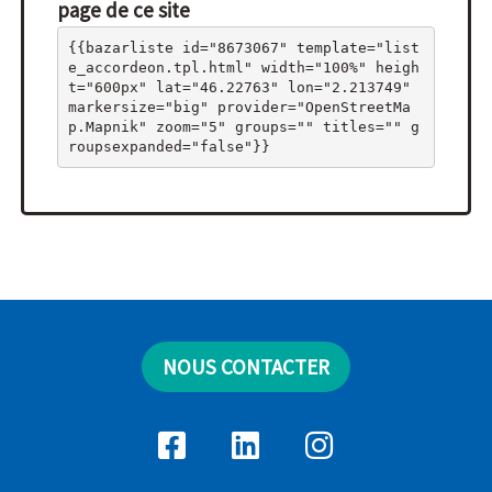
page de ce site
{{bazarliste id="8673067" template="list
e_accordeon.tpl.html" width="100%" heigh
t="600px" lat="46.22763" lon="2.213749" 
markersize="big" provider="OpenStreetMa
p.Mapnik" zoom="5" groups="" titles="" g
roupsexpanded="false"}}
NOUS CONTACTER