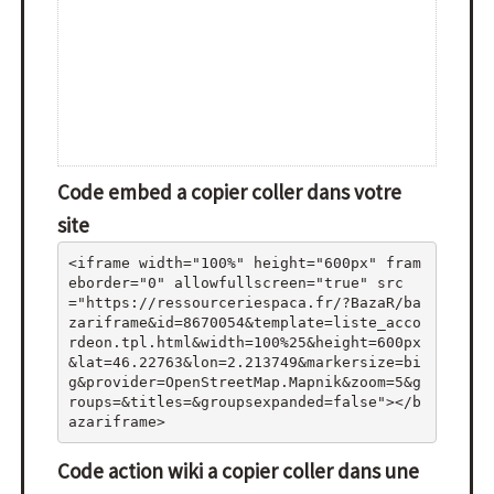
Code embed a copier coller dans votre
site
<iframe width="100%" height="600px" fram
eborder="0" allowfullscreen="true" src
="https://ressourceriespaca.fr/?BazaR/ba
zariframe&id=8670054&template=liste_acco
rdeon.tpl.html&width=100%25&height=600px
&lat=46.22763&lon=2.213749&markersize=bi
g&provider=OpenStreetMap.Mapnik&zoom=5&g
roups=&titles=&groupsexpanded=false"></b
azariframe>
Code action wiki a copier coller dans une