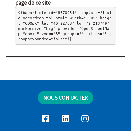
page de ce site
{{bazarliste id="8670054" template="list
e_accordeon.tpl.html" width="100%" heigh
t="600px" lat="46.22763" lon="2.213749" 
markersize="big" provider="OpenStreetMa
p.Mapnik" zoom="5" groups="" titles="" g
roupsexpanded="false"}}
NOUS CONTACTER