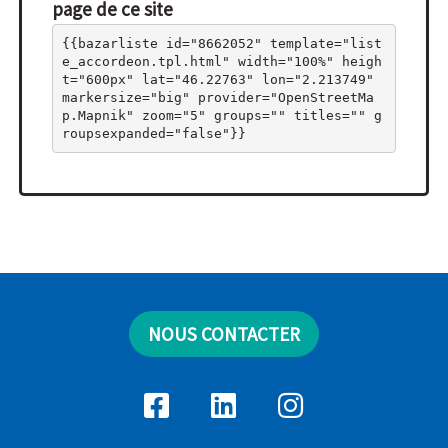
page de ce site
{{bazarliste id="8662052" template="list
e_accordeon.tpl.html" width="100%" heigh
t="600px" lat="46.22763" lon="2.213749" 
markersize="big" provider="OpenStreetMa
p.Mapnik" zoom="5" groups="" titles="" g
roupsexpanded="false"}}
NOUS CONTACTER