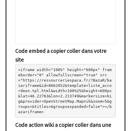
Code embed a copier coller dans votre
site
<iframe width="100%" height="600px" fram
eborder="0" allowfullscreen="true" src
="https://ressourceriespaca.fr/?BazaR/ba
zariframe&id=8662052&template=liste_acco
rdeon.tpl.html&width=100%25&height=600px
&lat=46.22763&lon=2.213749&markersize=bi
g&provider=OpenStreetMap.Mapnik&zoom=5&g
roups=&titles=&groupsexpanded=false"></b
azariframe>
Code action wiki a copier coller dans une