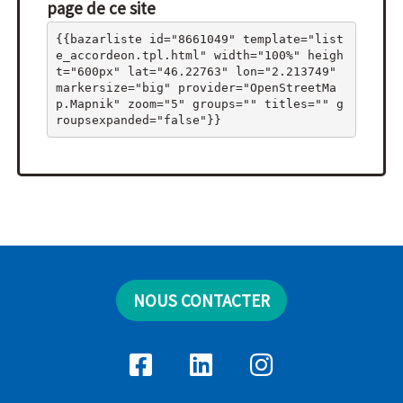
page de ce site
{{bazarliste id="8661049" template="list
e_accordeon.tpl.html" width="100%" heigh
t="600px" lat="46.22763" lon="2.213749" 
markersize="big" provider="OpenStreetMa
p.Mapnik" zoom="5" groups="" titles="" g
roupsexpanded="false"}}
NOUS CONTACTER