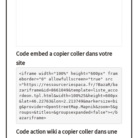
Code embed a copier coller dans votre
site
<iframe width="100%" height="600px" fram
eborder="0" allowfullscreen="true" src
="https://ressourceriespaca.fr/?BazaR/ba
zariframe&id=8661049&template=liste_acco
rdeon.tpl.html&width=100%25&height=600px
&lat=46.22763&lon=2.213749&markersize=bi
g&provider=OpenStreetMap.Mapnik&zoom=5&g
roups=&titles=&groupsexpanded=false"></b
azariframe>
Code action wiki a copier coller dans une