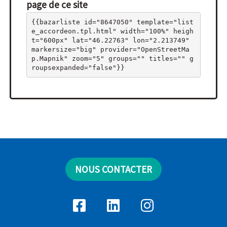
page de ce site
{{bazarliste id="8647050" template="list
e_accordeon.tpl.html" width="100%" heigh
t="600px" lat="46.22763" lon="2.213749" 
markersize="big" provider="OpenStreetMa
p.Mapnik" zoom="5" groups="" titles="" g
roupsexpanded="false"}}
NOUS CONTACTER