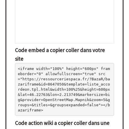
Code embed a copier coller dans votre
site
<iframe width="100%" height="600px" fram
eborder="0" allowfullscreen="true" src
="https://ressourceriespaca.fr/?BazaR/ba
zariframe&id=8647050&template=liste_acco
rdeon.tpl.html&width=100%25&height=600px
&lat=46.22763&lon=2.213749&markersize=bi
g&provider=OpenStreetMap.Mapnik&zoom=5&g
roups=&titles=&groupsexpanded=false"></b
azariframe>
Code action wiki a copier coller dans une