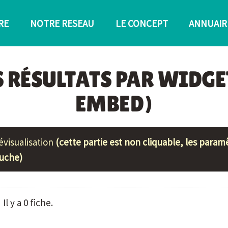
RE
NOTRE RESEAU
LE CONCEPT
ANNUAIR
S RÉSULTATS PAR WIDGE
EMBED)
évisualisation
(cette partie est non cliquable, les para
uche)