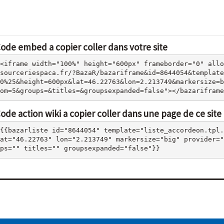
ode embed a copier coller dans votre site
<iframe width="100%" height="600px" frameborder="0" allo
sourceriespaca.fr/?BazaR/bazariframe&id=8644054&template
0%25&height=600px&lat=46.22763&lon=2.213749&markersize=b
om=5&groups=&titles=&groupsexpanded=false"></bazariframe
ode action wiki a copier coller dans une page de ce site
{{bazarliste id="8644054" template="liste_accordeon.tpl.
at="46.22763" lon="2.213749" markersize="big" provider="
ps="" titles="" groupsexpanded="false"}}