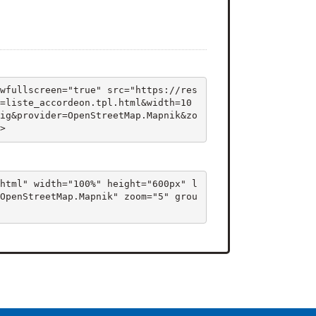
wfullscreen="true" src="https://res
=liste_accordeon.tpl.html&width=10
ig&provider=OpenStreetMap.Mapnik&zo
>
html" width="100%" height="600px" l
OpenStreetMap.Mapnik" zoom="5" grou