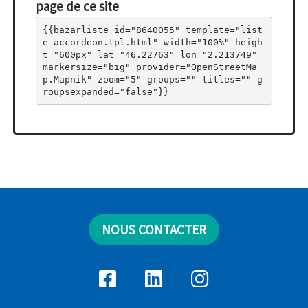
page de ce site
{{bazarliste id="8640055" template="list
e_accordeon.tpl.html" width="100%" heigh
t="600px" lat="46.22763" lon="2.213749" 
markersize="big" provider="OpenStreetMa
p.Mapnik" zoom="5" groups="" titles="" g
roupsexpanded="false"}}
NOUS CONTACTER