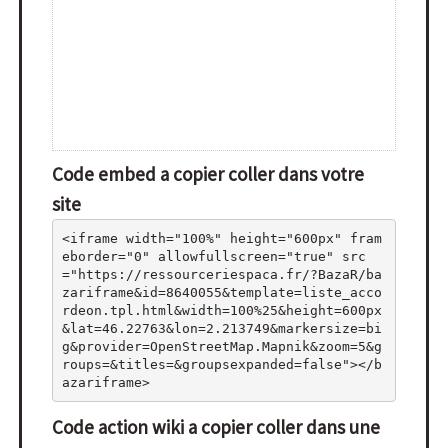
Code embed a copier coller dans votre
site
<iframe width="100%" height="600px" fram
eborder="0" allowfullscreen="true" src
="https://ressourceriespaca.fr/?BazaR/ba
zariframe&id=8640055&template=liste_acco
rdeon.tpl.html&width=100%25&height=600px
&lat=46.22763&lon=2.213749&markersize=bi
g&provider=OpenStreetMap.Mapnik&zoom=5&g
roups=&titles=&groupsexpanded=false"></b
azariframe>
Code action wiki a copier coller dans une