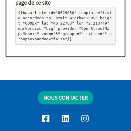
page de ce site
{{bazarliste id="8629050" template="list
e_accordeon.tpl.html" width="100%" heigh
t="600px" lat="46.22763" lon="2.213749" 
markersize="big" provider="OpenStreetMa
p.Mapnik" zoom="5" groups="" titles="" g
roupsexpanded="false"}}
NOUS CONTACTER