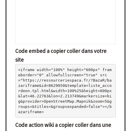
Code embed a copier coller dans votre
site
<iframe width="100%" height="600px" fram
eborder="0" allowfullscreen="true" src
="https://ressourceriespaca.fr/?BazaR/ba
zariframe&id=8629050&template=liste_acco
rdeon.tpl.html&width=100%25&height=600px
&lat=46.22763&lon=2.213749&markersize=bi
g&provider=OpenStreetMap.Mapnik&zoom=5&g
roups=&titles=&groupsexpanded=false"></b
azariframe>
Code action wiki a copier coller dans une