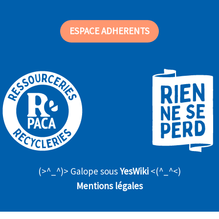
ESPACE ADHERENTS
(>^_^)> Galope sous
YesWiki
<(^_^<)
Mentions légales