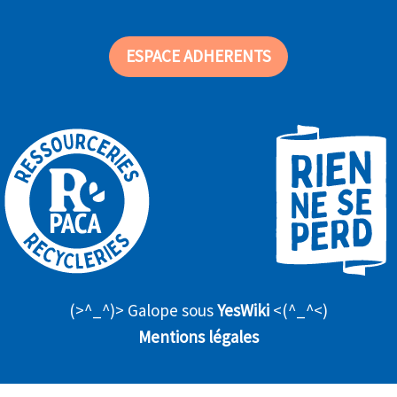
ESPACE ADHERENTS
(>^_^)> Galope sous
YesWiki
<(^_^<)
Mentions légales