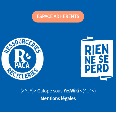
ESPACE ADHERENTS
(>^_^)> Galope sous
YesWiki
<(^_^<)
Mentions légales