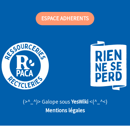
ESPACE ADHERENTS
(>^_^)> Galope sous
YesWiki
<(^_^<)
Mentions légales