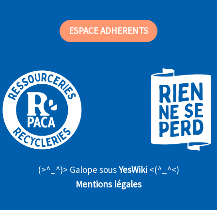
ESPACE ADHERENTS
(>^_^)> Galope sous
YesWiki
<(^_^<)
Mentions légales