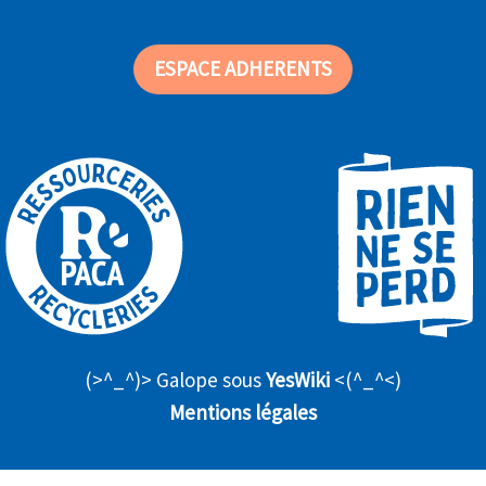
ESPACE ADHERENTS
(>^_^)> Galope sous
YesWiki
<(^_^<)
Mentions légales