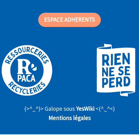
ESPACE ADHERENTS
(>^_^)> Galope sous
YesWiki
<(^_^<)
Mentions légales