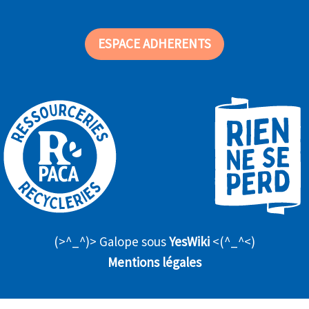
ESPACE ADHERENTS
(>^_^)> Galope sous
YesWiki
<(^_^<)
Mentions légales