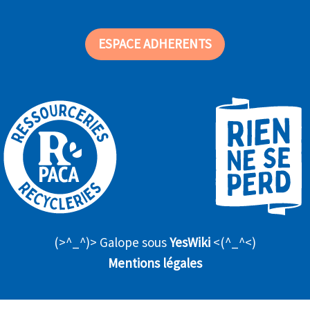
ESPACE ADHERENTS
(>^_^)> Galope sous
YesWiki
<(^_^<)
Mentions légales