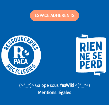
ESPACE ADHERENTS
(>^_^)> Galope sous
YesWiki
<(^_^<)
Mentions légales