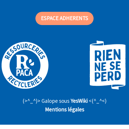
ESPACE ADHERENTS
(>^_^)> Galope sous
YesWiki
<(^_^<)
Mentions légales