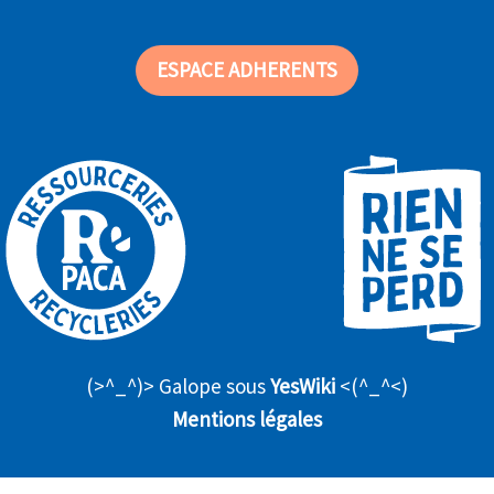
ESPACE ADHERENTS
(>^_^)> Galope sous
YesWiki
<(^_^<)
Mentions légales