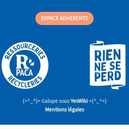
ESPACE ADHERENTS
(>^_^)> Galope sous
YesWiki
<(^_^<)
Mentions légales