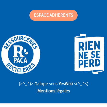
ESPACE ADHERENTS
(>^_^)> Galope sous
YesWiki
<(^_^<)
Mentions légales