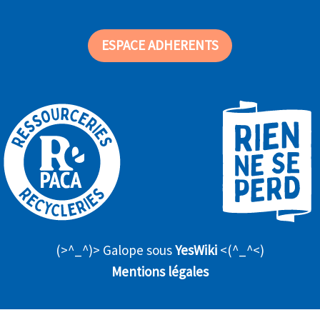
ESPACE ADHERENTS
(>^_^)> Galope sous
YesWiki
<(^_^<)
Mentions légales