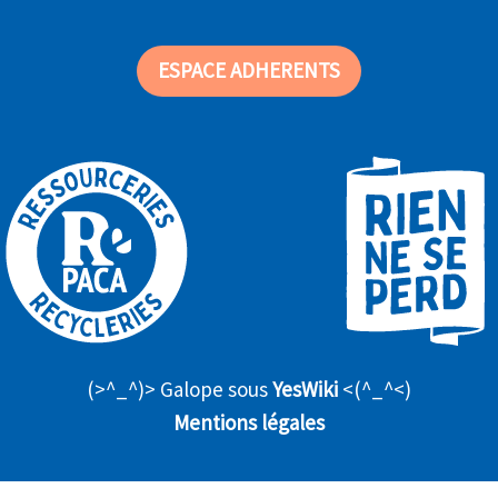
ESPACE ADHERENTS
(>^_^)> Galope sous
YesWiki
<(^_^<)
Mentions légales