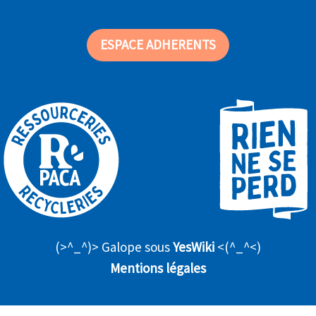
ESPACE ADHERENTS
(>^_^)> Galope sous
YesWiki
<(^_^<)
Mentions légales