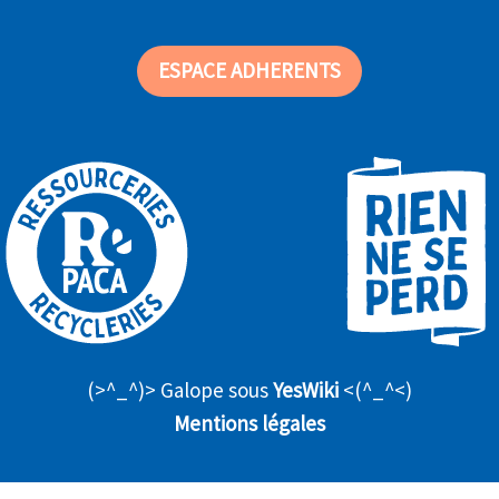
ESPACE ADHERENTS
(>^_^)> Galope sous
YesWiki
<(^_^<)
Mentions légales