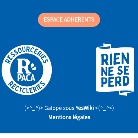
ESPACE ADHERENTS
(>^_^)> Galope sous
YesWiki
<(^_^<)
Mentions légales