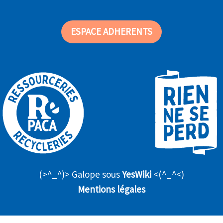
ESPACE ADHERENTS
(>^_^)> Galope sous
YesWiki
<(^_^<)
Mentions légales