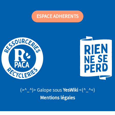
ESPACE ADHERENTS
(>^_^)> Galope sous
YesWiki
<(^_^<)
Mentions légales