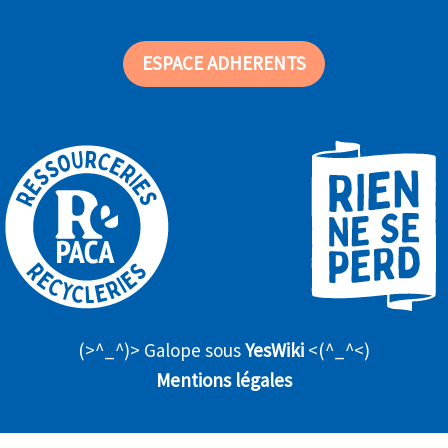
ESPACE ADHERENTS
(>^_^)> Galope sous
YesWiki
<(^_^<)
Mentions légales