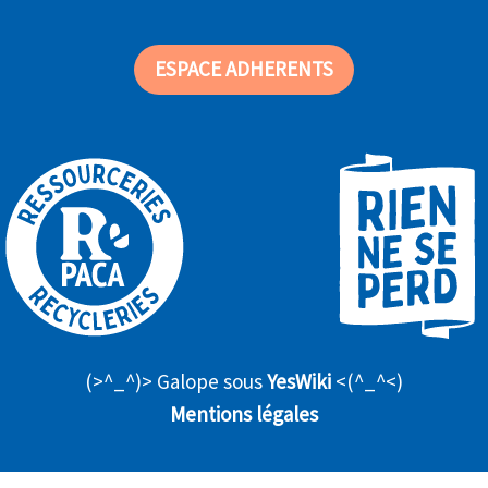
ESPACE ADHERENTS
(>^_^)> Galope sous
YesWiki
<(^_^<)
Mentions légales