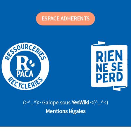
ESPACE ADHERENTS
(>^_^)> Galope sous
YesWiki
<(^_^<)
Mentions légales